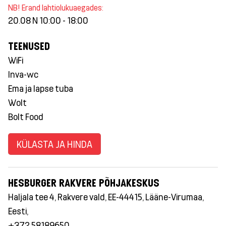
NB! Erand lahtiolukuaegades:
20.08 N 10:00 - 18:00
TEENUSED
WiFi
Inva-wc
Ema ja lapse tuba
Wolt
Bolt Food
KÜLASTA JA HINDA
HESBURGER RAKVERE PÕHJAKESKUS
Haljala tee 4, Rakvere vald, EE-44415, Lääne-Virumaa,
Eesti,
+372 58189650