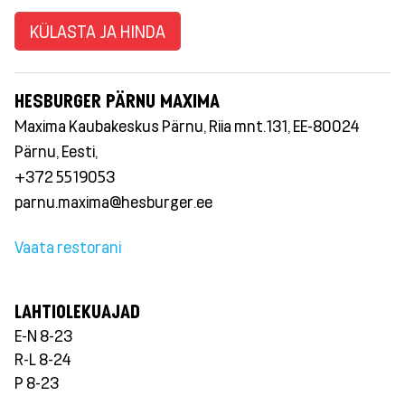
KÜLASTA JA HINDA
HESBURGER PÄRNU MAXIMA
Maxima Kaubakeskus Pärnu, Riia mnt.131, EE-80024
Pärnu, Eesti,
+372 5519053
parnu.maxima@hesburger.ee
Vaata restorani
LAHTIOLEKUAJAD
E-N 8-23
R-L 8-24
P 8-23