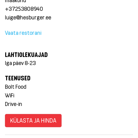
maakond
+37253808940
luige@hesburger.ee
Vaata restorani
LAHTIOLEKUAJAD
Iga päev 8-23
TEENUSED
Bolt Food
WiFi
Drive-in
KÜLASTA JA HINDA