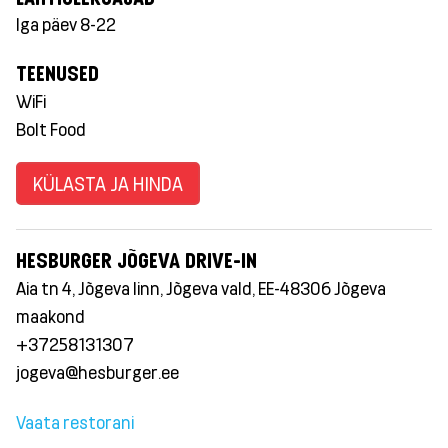
Iga päev 8-22
TEENUSED
WiFi
Bolt Food
KÜLASTA JA HINDA
HESBURGER JÕGEVA DRIVE-IN
Aia tn 4, Jõgeva linn, Jõgeva vald, EE-48306 Jõgeva
maakond
+37258131307
jogeva@hesburger.ee
Vaata restorani