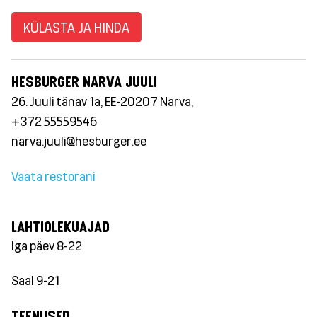
KÜLASTA JA HINDA
HESBURGER NARVA JUULI
26. Juuli tänav 1a, EE-20207 Narva,
+372 55559546
narva.juuli@hesburger.ee
Vaata restorani
LAHTIOLEKUAJAD
Iga päev 8-22
Saal 9-21
TEENUSED