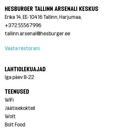
HESBURGER TALLINN ARSENALI KESKUS
Erika 14, EE-10416 Tallinn, Harjumaa,
+372 55567996
tallinn.arsenal@hesburger.ee
Vaata restorani
LAHTIOLEKUAJAD
Iga päev 8-22
TEENUSED
WiFi
Jäätisekokteil
Wolt
Bolt Food