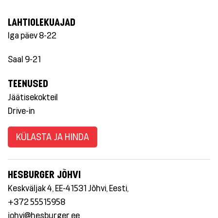
LAHTIOLEKUAJAD
Iga päev 8-22
Saal 9-21
TEENUSED
Jäätisekokteil
Drive-in
KÜLASTA JA HINDA
HESBURGER JÕHVI
Keskväljak 4, EE-41531 Jõhvi, Eesti,
+372 55515958
johvi@hesburger.ee