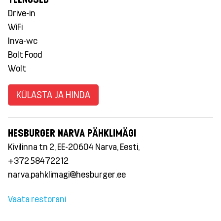
Drive-in
WiFi
Inva-wc
Bolt Food
Wolt
KÜLASTA JA HINDA
HESBURGER NARVA PÄHKLIMÄGI
Kivilinna tn 2, EE-20604 Narva, Eesti,
+372 58472212
narva.pahklimagi@hesburger.ee
Vaata restorani