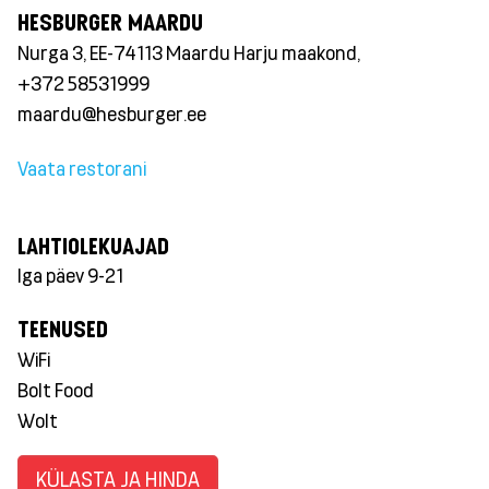
HESBURGER MAARDU
Nurga 3, EE-74113 Maardu Harju maakond,
+372 58531999
maardu@hesburger.ee
Vaata restorani
LAHTIOLEKUAJAD
Iga päev 9-21
TEENUSED
WiFi
Bolt Food
Wolt
KÜLASTA JA HINDA