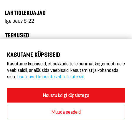
LAHTIOLEKUAJAD
Iga päev 8-22
TEENUSED
WiFi
Jäätisekokteil
KASUTAME KÜPSISEID
Wolt
Kasutame küpsiseid, et pakkuda teile parimat kogemust meie
Bolt Food
veebisaidil, analüüsida veebisaidi kasutamist ja kohandada
sisu.
Lisateavet küpsiste kohta leiate siit
KÜLASTA JA HINDA
Nõustu kõigi küpsistega
HESBURGER TALLINN LAAGRI
Muuda seadeid
Pärnu mnt 453F, EE-10916 Tallinn, Eesti,
+372 58501215
laagri@hesburger.ee