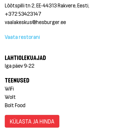
Lõõtspilli tn 2, EE-44313 Rakvere, Eesti,
+372 53423147
vaalakeskus@hesburger.ee
Vaata restorani
LAHTIOLEKUAJAD
Iga päev 9-22
TEENUSED
WiFi
Wolt
Bolt Food
KÜLASTA JA HINDA