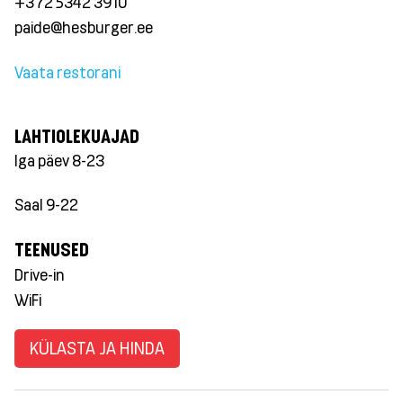
+372 5342 3910
paide@hesburger.ee
Vaata restorani
LAHTIOLEKUAJAD
Iga päev 8-23
Saal 9-22
TEENUSED
Drive-in
WiFi
KÜLASTA JA HINDA