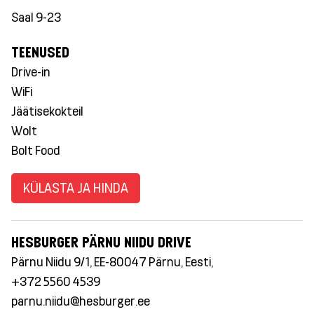
Saal 9-23
TEENUSED
Drive-in
WiFi
Jäätisekokteil
Wolt
Bolt Food
KÜLASTA JA HINDA
HESBURGER PÄRNU NIIDU DRIVE
Pärnu Niidu 9/1, EE-80047 Pärnu, Eesti,
+372 5560 4539
parnu.niidu@hesburger.ee