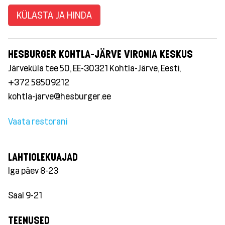
KÜLASTA JA HINDA
HESBURGER KOHTLA-JÄRVE VIRONIA KESKUS
Järveküla tee 50, EE-30321 Kohtla-Järve, Eesti,
+372 58509212
kohtla-jarve@hesburger.ee
Vaata restorani
LAHTIOLEKUAJAD
Iga päev 8-23
Saal 9-21
TEENUSED