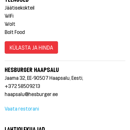
Jäätisekokteil
WiFi
Wolt
Bolt Food
KÜLASTA JA HINDA
HESBURGER HAAPSALU
Jaama 32, EE-90507 Haapsalu, Eesti,
+372 58509213
haapsalu@hesburger.ee
Vaata restorani
LAHTIOLEKUAJAD