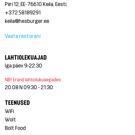
Piiri 12, EE-76610 Keila, Eesti,
+372 58189291
keila@hesburger.ee
Vaata restorani
LAHTIOLEKUAJAD
Iga päev 9-22.30
NB! Erand lahtiolukuaegades:
20.08 N 09:30 - 21:30
TEENUSED
WiFi
Wolt
Bolt Food