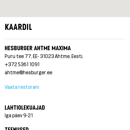
KAARDIL
HESBURGER AHTME MAXIMA
Puru tee 77, EE- 31023 Ahtme, Eesti,
+372 5361 1091
ahtme@hesburger.ee
Vaata restorani
LAHTIOLEKUAJAD
Iga päev 9-21
TEENUSED