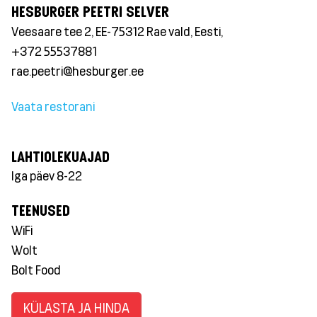
HESBURGER PEETRI SELVER
Veesaare tee 2, EE-75312 Rae vald, Eesti,
+372 55537881
rae.peetri@hesburger.ee
Vaata restorani
LAHTIOLEKUAJAD
Iga päev 8-22
TEENUSED
WiFi
Wolt
Bolt Food
KÜLASTA JA HINDA