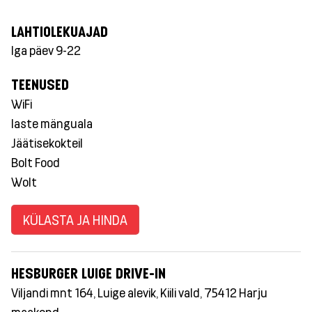
LAHTIOLEKUAJAD
Iga päev 9-22
TEENUSED
WiFi
laste mänguala
Jäätisekokteil
Bolt Food
Wolt
KÜLASTA JA HINDA
HESBURGER LUIGE DRIVE-IN
Viljandi mnt 164, Luige alevik, Kiili vald, 75412 Harju