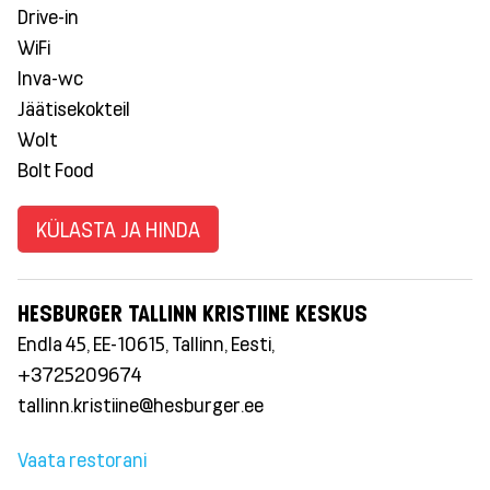
Drive-in
WiFi
Inva-wc
Jäätisekokteil
Wolt
Bolt Food
KÜLASTA JA HINDA
HESBURGER TALLINN KRISTIINE KESKUS
Endla 45, EE-10615, Tallinn, Eesti,
+3725209674
tallinn.kristiine@hesburger.ee
Vaata restorani