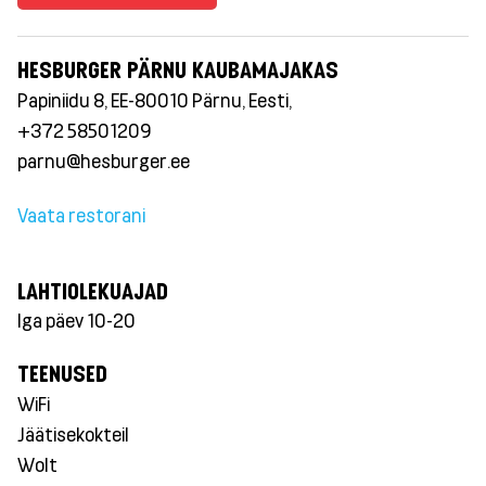
HESBURGER PÄRNU KAUBAMAJAKAS
Papiniidu 8, EE-80010 Pärnu, Eesti,
+372 58501209
parnu@hesburger.ee
Vaata restorani
LAHTIOLEKUAJAD
Iga päev 10-20
TEENUSED
WiFi
Jäätisekokteil
Wolt