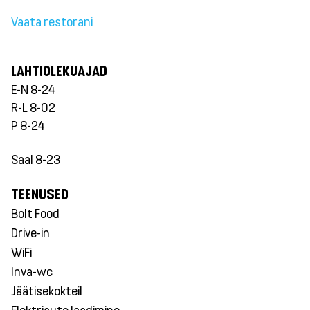
Vaata restorani
LAHTIOLEKUAJAD
E-N 8-24
R-L 8-02
P 8-24
Saal 8-23
TEENUSED
Bolt Food
Drive-in
WiFi
Inva-wc
Jäätisekokteil
Elektriauto laadimine