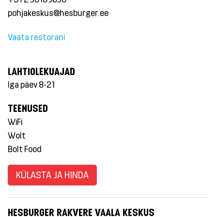
pohjakeskus@hesburger.ee
Vaata restorani
LAHTIOLEKUAJAD
Iga päev 8-21
TEENUSED
WiFi
Wolt
Bolt Food
KÜLASTA JA HINDA
HESBURGER RAKVERE VAALA KESKUS