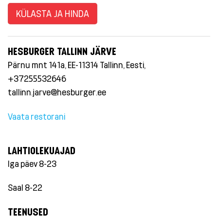
KÜLASTA JA HINDA
HESBURGER TALLINN JÄRVE
Pärnu mnt 141a, EE-11314 Tallinn, Eesti,
+37255532646
tallinn.jarve@hesburger.ee
Vaata restorani
LAHTIOLEKUAJAD
Iga päev 8-23
Saal 8-22
TEENUSED