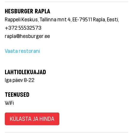
HESBURGER RAPLA
Rappeli Keskus, Tallinna mnt 4, EE-79511 Rapla, Eesti,
+372 55532573
rapla@hesburger.ee
Vaata restorani
LAHTIOLEKUAJAD
Iga päev 8-22
TEENUSED
WiFi
KÜLASTA JA HINDA