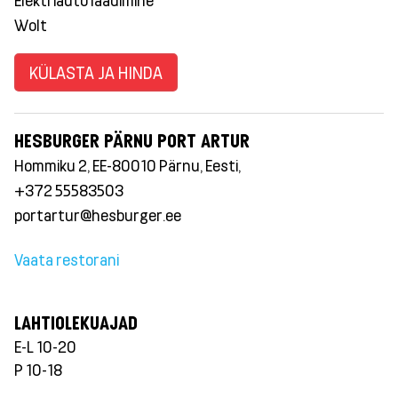
Wolt
KÜLASTA JA HINDA
HESBURGER PÄRNU PORT ARTUR
Hommiku 2, EE-80010 Pärnu, Eesti,
+372 55583503
portartur@hesburger.ee
Vaata restorani
LAHTIOLEKUAJAD
E-L 10-20
P 10-18