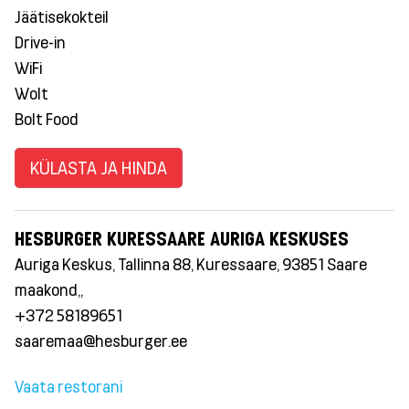
Jäätisekokteil
Drive-in
WiFi
Wolt
Bolt Food
KÜLASTA JA HINDA
HESBURGER KURESSAARE AURIGA KESKUSES
Auriga Keskus, Tallinna 88, Kuressaare, 93851 Saare
maakond,,
+372 58189651
saaremaa@hesburger.ee
Vaata restorani