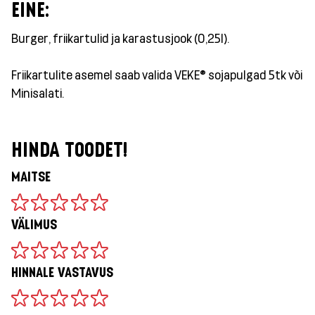
EINE:
Burger, friikartulid ja karastusjook (0,25l).
Friikartulite asemel saab valida VEKE® sojapulgad 5tk või
Minisalati.
HINDA TOODET!
MAITSE
VÄLIMUS
HINNALE VASTAVUS