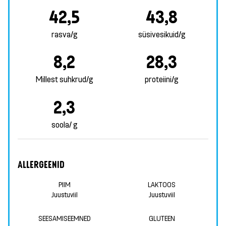
42,5
43,8
rasva/g
süsivesikuid/g
8,2
28,3
Millest suhkrud/g
proteiini/g
2,3
soola/ g
ALLERGEENID
PIIM
LAKTOOS
Juustuviil
Juustuviil
SEESAMISEEMNED
GLUTEEN