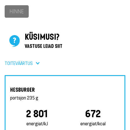
HINNE
KÜSIMUSI?
VASTUSE LEIAD SIIT
TOITEVÄÄRTUS
HESBURGER
portsjon
235 g
2 801
672
energiat/kJ
energiat/kcal