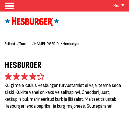
Riik
Esileht
Tooted
HAMBURGERID
Hesburger
HESBURGER
Kuigi meie kuulus Hesburger tutvustamist ei vaja, teeme seda
siiski. Kuklite vahel on kaks veiselihapihvi, Cheddari juust,
ketšup, sibul, marineeritud kurk ja jääsalat. Maitset täiustab
Hesburgeri enda paprika- ja kurgimajonees. Suurepärane!