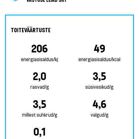
VASTUSE LEIAD SIIT
TOITEVÄÄRTUSTE
206
49
energiasisaldus/kj
energiasisaldus/kcal
2,0
3,5
rasvad/g
süsivesikud/g
3,5
4,6
millest suhkrud/g
valgud/g
0,1