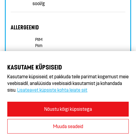
sool/g
ALLERGEENID
PIIM
Piim
KASUTAME KÜPSISEID
TOITAINED
ROHKEM TEAVET ALLERGEENIDE KOHTA
Kasutame küpsiseid, et pakkuda teile parimat kogemust meie
veebisaidil, analüüsida veebisaidi kasutamist ja kohandada
sisu.
Lisateavet küpsiste kohta leiate siit
Döner HeseKebab® & Gyros
Kasutustingimused ja privaatsuseeskirjad
Nõustu kõigi küpsistega
Küpsiste eeskirjad
Küpsiste seaded
Muuda seadeid
© 2026 AS Hesburger