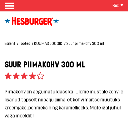
Riik
Esileht
Tooted
KUUMAD JOOGID
Suur piimakohv 300 ml
SUUR PIIMAKOHV 300 ML
Piimakohv
on aegumatu klassika! Oleme mustale kohvile
lisanud täpselt nii palju piima, et kohvi maitse muutuks
kreemjaks, pehmeks ning karamelliseks. Meile igal juhul
väga meeldib!