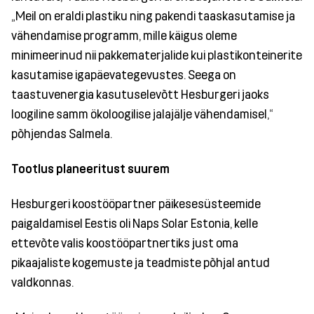
„Meil on eraldi plastiku ning pakendi taaskasutamise ja
vähendamise programm, mille käigus oleme
minimeerinud nii pakkematerjalide kui plastikonteinerite
kasutamise igapäevategevustes. Seega on
taastuvenergia kasutuselevõtt Hesburgeri jaoks
loogiline samm ökoloogilise jalajälje vähendamisel,“
põhjendas Salmela.
Tootlus planeeritust suurem
Hesburgeri koostööpartner päikesesüsteemide
paigaldamisel Eestis oli Naps Solar Estonia, kelle
ettevõte valis koostööpartnertiks just oma
pikaajaliste kogemuste ja teadmiste põhjal antud
valdkonnas.