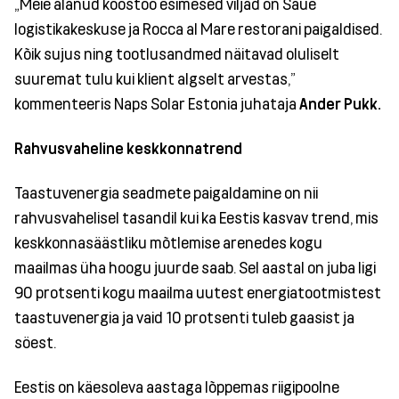
„Meie alanud koostöö esimesed viljad on Saue
logistikakeskuse ja Rocca al Mare restorani paigaldised.
Kõik sujus ning tootlusandmed näitavad oluliselt
suuremat tulu kui klient algselt arvestas,"
kommenteeris Naps Solar Estonia juhataja
Ander Pukk.
Rahvusvaheline keskkonnatrend
Taastuvenergia seadmete paigaldamine on nii
rahvusvahelisel tasandil kui ka Eestis kasvav trend, mis
keskkonnasäästliku mõtlemise arenedes kogu
maailmas üha hoogu juurde saab. Sel aastal on juba ligi
90 protsenti kogu maailma uutest energiatootmistest
taastuvenergia ja vaid 10 protsenti tuleb gaasist ja
söest.
Eestis on käesoleva aastaga lõppemas riigipoolne