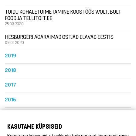
TOIDU KOHALETOIMETAMINE KOOSTÖÖS WOLT, BOLT
FOOD JA TELLITOIT.EE
25.03.2020
HESBURGERI AGARAIMAD OSTJAD ELAVAD EESTIS
09.01.2020
2019
2018
2017
2016
2015
KASUTAME KÜPSISEID
2014
Kasutame küpsiseid, et pakkuda teile parimat kogemust meie