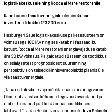
logistikakeskusele ning Rocca al Mare restoranile.
Kahe hoone taastuvenergiale üleminekusse
investeeriti kokku 123 200 eurot.
Hesburgeri Saue logistikakeskuse päikesesüsteem on
võimsusega 100 kW ning see katab nii fassaadi kui
katust, Rocca al Mare restorani energiavajaduse katab
ära 30 kW võimsus. Paigaldatud süsteemide tootlikkus
on esialgsetest prognoosidest suurem ning
perspektiivis on teisedki kinnisvaraobjektid plaanis üle
viia taastuvenergiale.
„Täna on tulevikule vaja mõelda enam kui kunagi varem.
Oleme juba aastaid kõiki oma tegevusi kavandanud ja
ümber hinnanud just keskkonnasäästlikkusest
lähtuvalt,“ rääkis Hesburgeri arendusjuht
Ieva Salmela
.