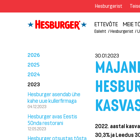
Hesburgerist
Teis
ETTEVÕTE
MEIE 
Esileht
Hesburgerist
U
2026
30.01.2023
MAJAN
2025
2024
HESBUR
2023
Hesburger asendab ühe
KASVAS
kahe uue kullerfirmaga
04.12.2023
Hesburger avas Eestis
50nda restorani
2022. aastal kasva
12.05.2023
30,3% ja Leedus 3
Hesburger otsustas tõsta