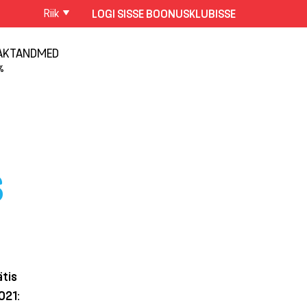
Riik
LOGI SISSE BOONUSKLUBISSE
AKTANDMED
%
S
ätis
021: