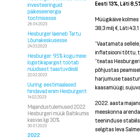
Eesti 13%, Läti 8,5
investeeringuid
päikeseenergia
tootmisesse
Müügikäive kolmes B
26.04.2023
38,3 milj €, Läti 43,1
Hesburger laieneb Tartu
Lõunakeskusesse
“Vaatamata sellele, 
24.03.2023
inflatsiooni tõttu, 
Hesburger: 95% kogu meie
“teatas Hesburgeri
logistikapargist töötab
nüüdsest taastuvdiislil
põhjustas peamisel
22.02.2023
harjumuse taastumin
Uuring: eestimaalased
kaasamüügi, sujuva 
hindavad enim Hesburgerit
14.02.2023
2022. aasta majan
Majandustulemused 2022:
meeskonna arendamis
Hesburgeri müük Baltikumis
kasvas ligi 30%
teeninduse stabiilse
30.01.2023
selgitas Ieva Salme
2022