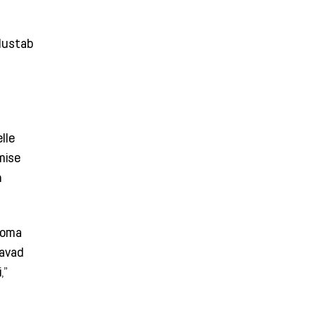
odustab
elle
mise
h
 oma
davad
,”