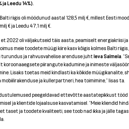
% ja Leedu 14%).
alti riigis oli möödunud aastal 128,5 milj €, millest Eesti mo
 milj € ja Leedu 47,1 milj €.
et 2022 oli väljakutseid täis aasta, peamiselt energiakriisi ja
toimus meie toodete müügi kiire kasv kõigis kolmes Balti riigis,
 turundus ja rahvusvahelise arenduse juht
Ieva Salmela
. “S
t koroonaaegsete piirangute kadumine ja inimeste väljasöö
e. Lisaks toetas meid kindlasti ka kõikide müügikanalite, s
mobiilirakenduse ja kullerpartneri, hea toimimine,” lisas ta.
dustulemused peegeldavad ettevõtte aastatepikkust tööd
el ja klientide lojaalsuse kasvatamisel. “Meie kliendid hin
t taset ja toodete kvaliteeti, see toob nad ikka ja jälle tagasi
la.