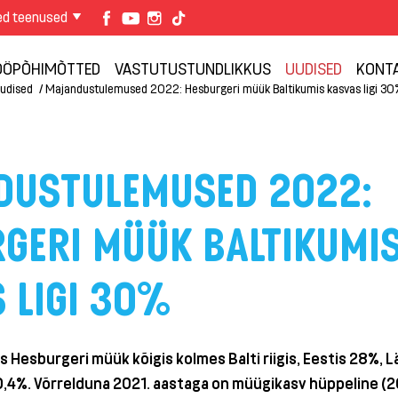
ed teenused
TÖÖPÕHIMÕTTED
VASTUTUSTUNDLIKKUS
UUDISED
KONT
udised
Majandustulemused 2022: Hesburgeri müük Baltikumis kasvas ligi 30
DUSTULEMUSED 2022:
GERI MÜÜK BALTIKUMI
 LIGI 30%
s Hesburgeri müük kõigis kolmes Balti riigis, Eestis 28%, L
0,4%. Võrrelduna 2021. aastaga on müügikasv hüppeline (2