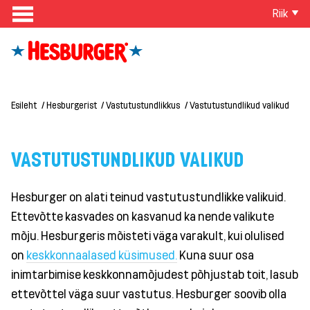
Riik
Esileht
Hesburgerist
Vastutustundlikkus
Vastutustundlikud valikud
VASTUTUSTUNDLIKUD VALIKUD
Hesburger on alati teinud vastutustundlikke valikuid.
Ettevõtte kasvades on kasvanud ka nende valikute
mõju. Hesburgeris mõisteti väga varakult, kui olulised
on
keskkonnaalased küsimused.
Kuna suur osa
inimtarbimise keskkonnamõjudest põhjustab toit, lasub
ettevõttel väga suur vastutus. Hesburger soovib olla