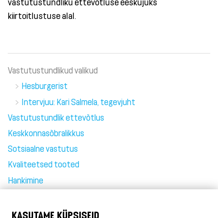
vastutustundliku ettevõtluse eeskujuks
kiirtoitlustuse alal.
Vastutustundlikud valikud
Hesburgerist
Intervjuu: Kari Salmela, tegevjuht
Vastutustundlik ettevõtlus
Keskkonnasõbralikkus
Sotsiaalne vastutus
Kvaliteetsed tooted
Hankimine
Rahulolu tööga
Hesburger välismaal
KASUTAME KÜPSISEID